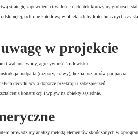
 strategię zapewnienia trwałości: naddatek korozyjny grubości, sta
odsłoniętej, ochronę katodową w obiektach hydrotechnicznych czy stal
 uwagę w projekcie
iom i wahania wody, agresywność środowiska.
strukcja podparta (rozpory, kotwy), liczba poziomów podparcia.
stałych decydujący o doborze przekroju i zabezpieczeń.
ztałcenia konstrukcji i wpływ na obiekty sąsiednie.
meryczne
gruntem prowadzimy analizy metodą elementów skończonych w oprogr