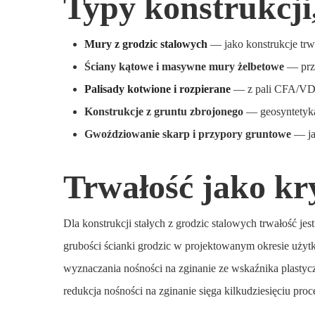
Typy konstrukcji
Mury z grodzic stalowych
— jako konstrukcje trw
Ściany kątowe i masywne mury żelbetowe
— przy
Palisady kotwione i rozpierane
— z pali CFA/VDW
Konstrukcje z gruntu zbrojonego
— geosyntetyka
Gwoździowanie skarp i przypory gruntowe
— ja
Trwałość jako kr
Dla konstrukcji stałych z grodzic stalowych trwałość
grubości ścianki grodzic w projektowanym okresie użytk
wyznaczania nośności na zginanie ze wskaźnika plastyc
redukcja nośności na zginanie sięga kilkudziesięciu pr