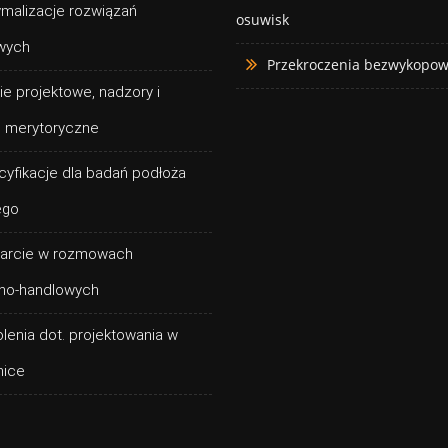
malizacje rozwiązań
osuwisk
wych
Przekroczenia bezwykopo
ie projektowe, nadzory i
 merytoryczne
yfikacje dla badań podłoża
ego
arcie w rozmowach
no-handlowych
lenia dot. projektowania w
nice