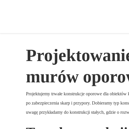
Skip
to
main
content
Projektowanie
murów oporo
Projektujemy trwałe konstrukcje oporowe dla obiektów 
po zabezpieczenia skarp i przypory. Dobieramy typ kon
uwagę przykładamy do konstrukcji stałych, gdzie o rozw