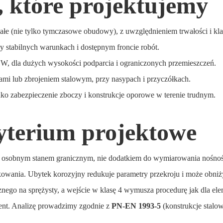
, które projektujemy
ałe (nie tylko tymczasowe obudowy), z uwzględnieniem trwałości i kla
 stabilnych warunkach i dostępnym froncie robót.
, dla dużych wysokości podparcia i ograniczonych przemieszczeń.
mi lub zbrojeniem stalowym, przy nasypach i przyczółkach.
ko zabezpieczenie zboczy i konstrukcje oporowe w terenie trudnym.
yterium projektowe
 jest osobnym stanem granicznym, nie dodatkiem do wymiarowania nośn
owania. Ubytek korozyjny redukuje parametry przekroju i może obniży
znego na sprężysty, a wejście w klasę 4 wymusza procedurę jak dla e
ocent. Analizę prowadzimy zgodnie z
PN-EN 1993-5
(konstrukcje stalow