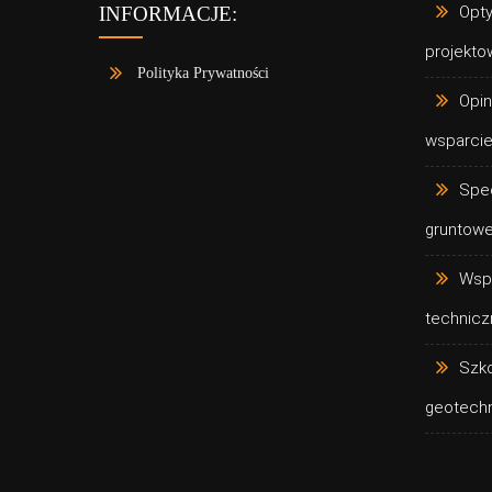
Opty
INFORMACJE:
projekto
Polityka Prywatności
Opin
wsparcie
Spec
gruntow
Wsp
technicz
Szko
geotech