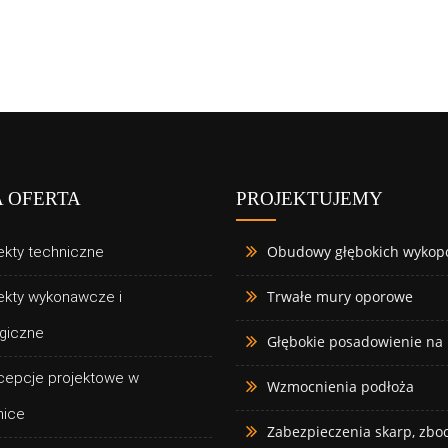
 OFERTA
PROJEKTUJEMY
Obudowy głębokich wykop
ekty techniczne
Trwałe mury oporowe
ekty wykonawcze i
giczne
Głębokie posadowienie na
cepcje projektowe w
Wzmocnienia podłoża
nice
Zabezpieczenia skarp, zboc