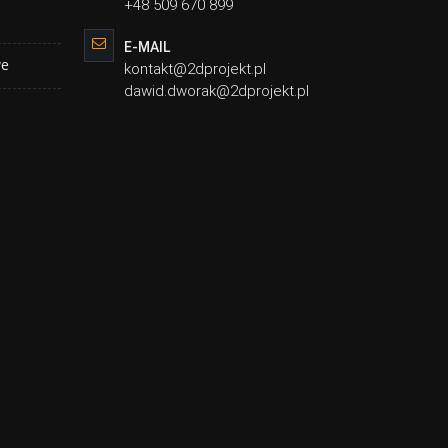
+48 509 670 899
E-MAIL
we
kontakt@2dprojekt.pl
dawid.dworak@2dprojekt.pl