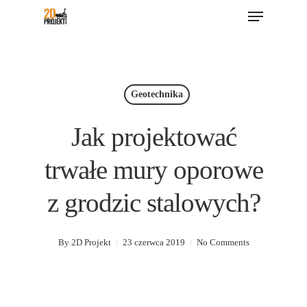
Menu
Skip
to
main
content
Geotechnika
Jak projektować
trwałe mury oporowe
z grodzic stalowych?
By
2D Projekt
23 czerwca 2019
No Comments