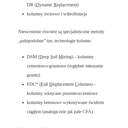
DR (
D
ynamic
R
eplacement)
kolumny żwirowe i wibroflotacja
Nieocenione również są specjalistyczne metody
„palopodobne” tzn. technologie kolumn:
DSM (
D
eep
S
oil
M
ixing) – kolumny
cementowo-gruntowe (wgłębne mieszanie
gruntu)
FDC* (
F
ull
D
isplacement
C
olumns) –
kolumny wkręcane przemieszczeniowe
kolumny betonowe wykonywane świdrem
ciągłym (analogicznie jak pale CFA)