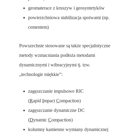
geomaterace z kruszyw i geosyntetyków
powierzchniowa stabilizacja spoiwami (np.
cementem)
Powszechnie stosowane są także specjalistyczne
metody wzmacniania podłoża metodami
dynamicznymi i wibracyjnymi tj. tzw.
„technologie miękkie”:
zagęszczanie impulsowe RIC
(
R
apid
I
mpact
C
ompaction)
zagęszczanie dynamiczne DC
(
D
ynamic
C
ompaction)
kolumny kamienne wymiany dynamicznej