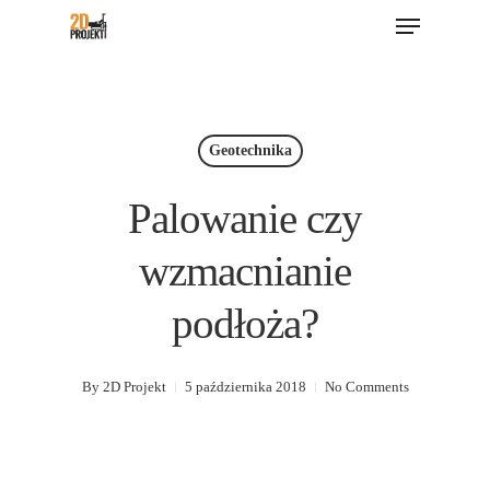
Menu
Skip
to
main
content
Geotechnika
Palowanie czy
wzmacnianie
podłoża?
By
2D Projekt
5 października 2018
No Comments