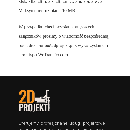
xlsb, xltx, xltm, xls, xlt, xml, xlam, xla, xlw, xlr
Maksymalny rozmiar – 10 MB
W przypadku chęci przesłania większych
załączników prosimy o wiadomość bezpośrednią
pod adres biuro@2dprojekt.pl z wykorzystaniem
stron typu WeTransfer.com
Oferujemy profesjonalne usługi projektowe
w branży geotechnicznej dla Inwestorów,