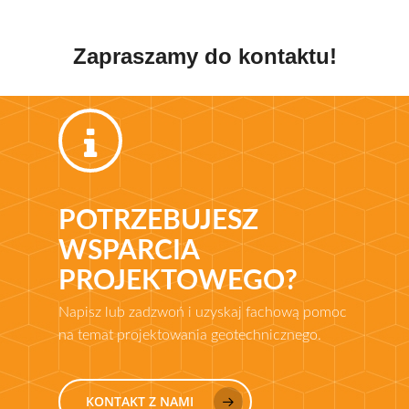
Zapraszamy do kontaktu!
POTRZEBUJESZ
WSPARCIA
PROJEKTOWEGO?
Napisz lub zadzwoń i uzyskaj fachową pomoc
na temat projektowania geotechnicznego.
KONTAKT Z NAMI