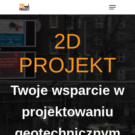
Menu
Skip
to
main
2D
content
PROJEKT
Twoje wsparcie w
projektowaniu
geotechnicznym