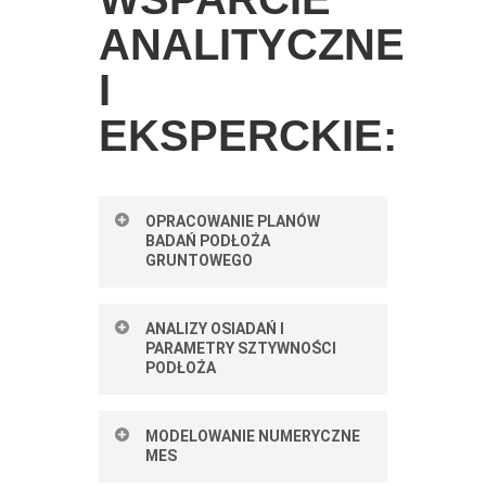
ANALITYCZNE
I
EKSPERCKIE:
OPRACOWANIE PLANÓW
BADAŃ PODŁOŻA
GRUNTOWEGO
dobór zakresu badań
ANALIZY OSIADAŃ I
PARAMETRY SZTYWNOŚCI
terenowych (wiercenia,
PODŁOŻA
CPTU, DMT, SDMT, FVT
itp.)
precyzyjne analizy osiadań i
MODELOWANIE NUMERYCZNE
dobór zakresu badań
MES
różnic osiadań (MES, ZSoil,