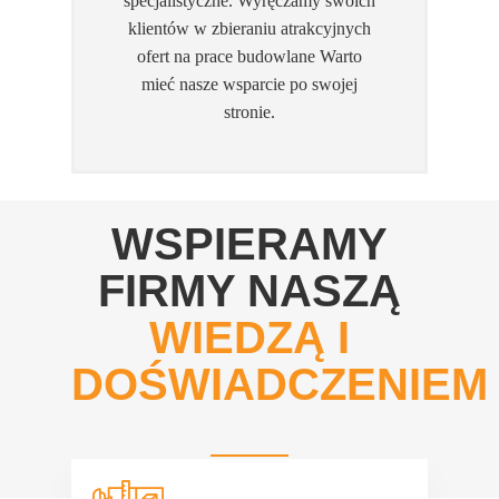
specjalistyczne. Wyręczamy swoich
klientów w zbieraniu atrakcyjnych
ofert na prace budowlane Warto
mieć nasze wsparcie po swojej
stronie.
WSPIERAMY
FIRMY NASZĄ
WIEDZĄ I
DOŚWIADCZENIEM