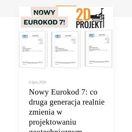
analizy wsteczne (inverse
koncepcji i przetargu
analysis) dla obiektów po
BLOG
awarii
6 lipca 2026
Nowy Eurokod 7: co
druga generacja realnie
zmienia w
projektowaniu