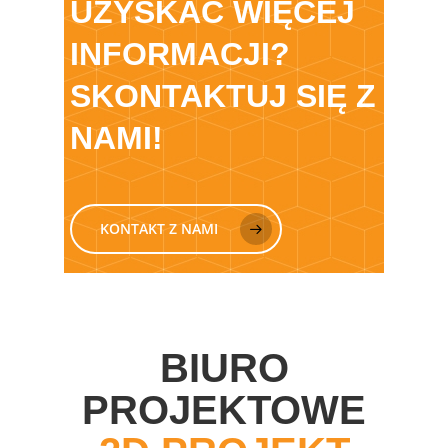
UZYSKAĆ WIĘCEJ
INFORMACJI?
SKONTAKTUJ SIĘ Z
NAMI!
KONTAKT Z NAMI
BIURO
PROJEKTOWE