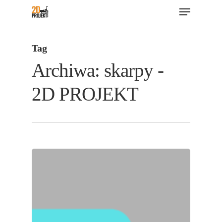
Menu
Skip
to
main
Tag
content
Archiwa: skarpy -
2D PROJEKT