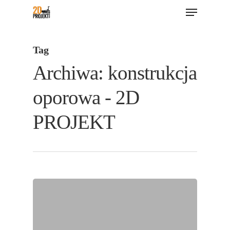
Menu
Skip
to
main
Tag
content
Archiwa: konstrukcja
oporowa - 2D
PROJEKT