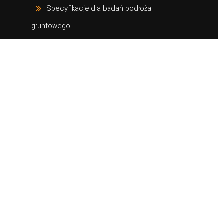
Specyfikacje dla badań podłoża
gruntowego
Wsparcie w rozmowach techniczno-
handlowych
Szkolenia dot. projektowania w
geotechnice
PROJEKTUJEMY
Obudowy głębokich wykopów
Trwałe mury oporowe
Głębokie posadowienie na palach