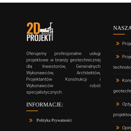
NASZA
Proj
Oferujemy profesjonalne usługi
Proj
projektowe w branży geotechnicznej
dla Inwestorów, Generalnych
technolo
Wykonawców, Architektów,
Projektantów Konstrukcji i
Blog
Geotechnika
Kon
Wykonawców robót
Nośność grodzic U a pośli
geotech
specjalistycznych.
zamkach
Opty
INFORMACJE:
projekto
Polityka Prywatności
Opin