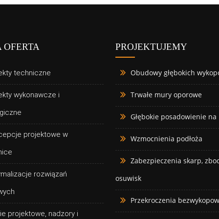
 OFERTA
PROJEKTUJEMY
Obudowy głębokich wykop
ekty techniczne
Trwałe mury oporowe
ekty wykonawcze i
giczne
Głębokie posadowienie na
cepcje projektowe w
Wzmocnienia podłoża
zg w
nice
Zabezpieczenia skarp, zboc
malizacje rozwiązań
osuwisk
wych
Przekroczenia bezwykopo
ie projektowe, nadzory i