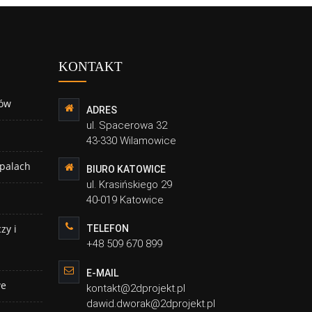
KONTAKT
ów
ADRES
ul. Spacerowa 32
43-330 Wilamowice
 palach
BIURO KATOWICE
ul. Krasińskiego 29
40-019 Katowice
zy i
TELEFON
+48 509 670 899
E-MAIL
we
kontakt@2dprojekt.pl
dawid.dworak@2dprojekt.pl