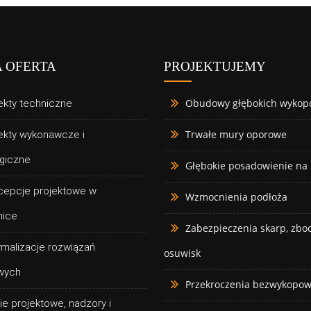
 OFERTA
PROJEKTUJEMY
Obudowy głębokich wykop
ekty techniczne
Trwałe mury oporowe
ekty wykonawcze i
giczne
Głębokie posadowienie na
cepcje projektowe w
Wzmocnienia podłoża
nice
Zabezpieczenia skarp, zboc
znym
malizacje rozwiązań
osuwisk
wych
Przekroczenia bezwykopo
ie projektowe, nadzory i