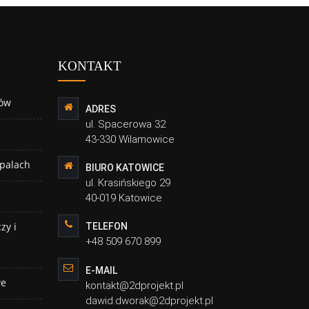
KONTAKT
ów
ADRES
ul. Spacerowa 32
43-330 Wilamowice
 palach
BIURO KATOWICE
ul. Krasińskiego 29
40-019 Katowice
zy i
TELEFON
+48 509 670 899
E-MAIL
we
kontakt@2dprojekt.pl
dawid.dworak@2dprojekt.pl