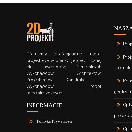
NASZA
Proj
Oferujemy profesjonalne usługi
Proj
projektowe w branży geotechnicznej
dla Inwestorów, Generalnych
Blog
Geotechnika
technolo
Wykonawców, Architektów,
Nowy Eurokod 7: co druga
Projektantów Konstrukcji i
Kon
Wykonawców robót
generacja realnie zmienia w
geotech
specjalistycznych.
projektowaniu geotechnic
Opty
INFORMACJE:
projekto
Polityka Prywatności
Opin