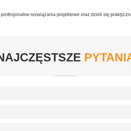
rofesjonalne rozwiązania projektowe oraz dzieli się praktyczn
NAJCZĘSTSZE
PYTANI
np. CFA
elbetową belką zwieńczającą lub stalowym oczepem