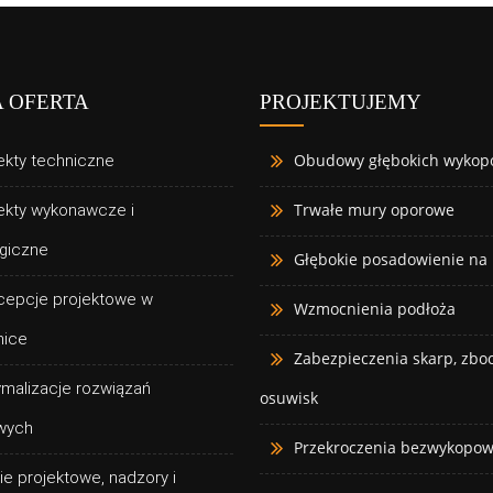
 OFERTA
PROJEKTUJEMY
Obudowy głębokich wykop
ekty techniczne
Trwałe mury oporowe
ekty wykonawcze i
giczne
Głębokie posadowienie na
cepcje projektowe w
Wzmocnienia podłoża
nice
Zabezpieczenia skarp, zboc
malizacje rozwiązań
osuwisk
wych
Przekroczenia bezwykopo
ie projektowe, nadzory i