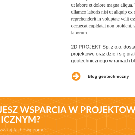
ut labore et dolore magna aliqua.
ullamco laboris nisi ut aliquip e
reprehenderit in voluptate velit es
occaecat cupidatat non proident, s
laborum.
2D PROJEKT Sp. z o.o. dosta
projektowe oraz dzieli się pr
geotechnicznego w ramach bl
Blog geotechniczny
JESZ WSPARCIA W PROJEKTO
ICZNYM?
uzyskaj fachową pomoc.