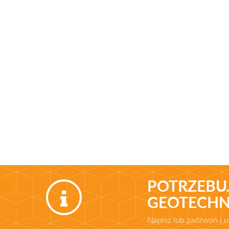
POTRZEBU
GEOTECHN
Napisz lub zadzwoń i 