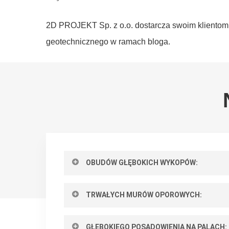
2D PROJEKT Sp. z o.o. dostarcza swoim klientom p
geotechnicznego w ramach bloga.
OBUDÓW GŁĘBOKICH WYKOPÓW:
ścianki szczelne z grodzic stalowych
TRWAŁYCH MURÓW OPOROWYCH:
obudowy berlińskie z profili stalowych
obudowy berlińskie z pali żelbetowych 
ścianki szczelne z grodzic stalowych z ż
palisady z pali żelbetowych np. CFA
GŁĘBOKIEGO POSADOWIENIA NA PALACH: