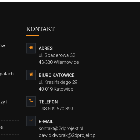
KONTAKT
ów
ADRES
ul. Spacerowa 32
43-330 Wilamowice
 palach
BIURO KATOWICE
ul. Krasińskiego 29
40-019 Katowice
zy i
TELEFON
+48 509 670 899
E-MAIL
we
kontakt@2dprojekt.pl
dawid.dworak@2dprojekt.pl